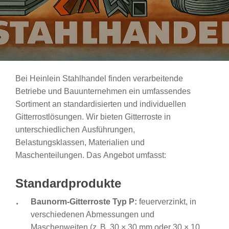
Bei
Heinlein
Stahlhandel
finden
verarbeitende
Betriebe
und
Bauunternehmen
ein
umfassendes
Sortiment
an
standardisierten
und
individuellen
Gitterrostlösungen.
Wir
bieten
Gitterroste
in
unterschiedlichen
Ausführungen,
Belastungsklassen,
Materialien
und
Maschenteilungen.
Das
Angebot
umfasst:
Standardprodukte
Baunorm-Gitterroste Typ P:
feuerverzinkt, in
verschiedenen Abmessungen und
Maschenweiten (z. B. 30 × 30 mm oder 30 × 10