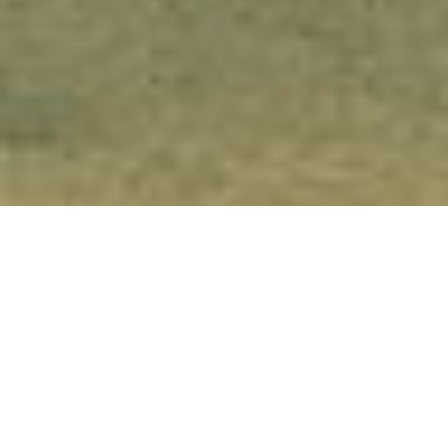
Als
regional verwurzeltes
Unternehmen
mit langer Tradition sind
wir stolz auf die Entwicklung unseres
Stahlhandels. Was
1842 als kleiner
Eisenwarenhandel
begann, ist heute