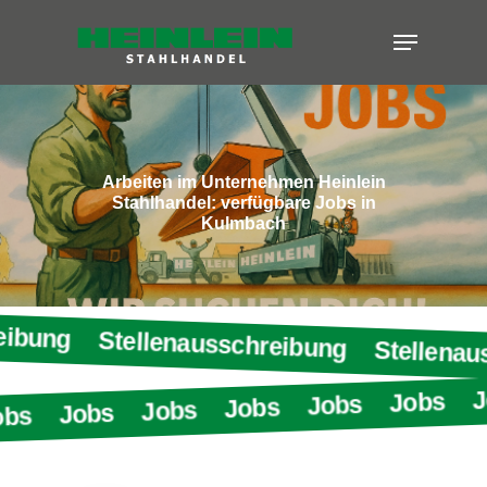
Skip
Menu
to
Close
main
Menu
content
Arbeiten
im
Unternehmen
Heinlein
Stahlhandel:
verfügbare
Jobs
in
Kulmbach
reibung
Stellenausschreibung
Stellena
J
Jobs
Jobs
Jobs
Jobs
Jobs
obs