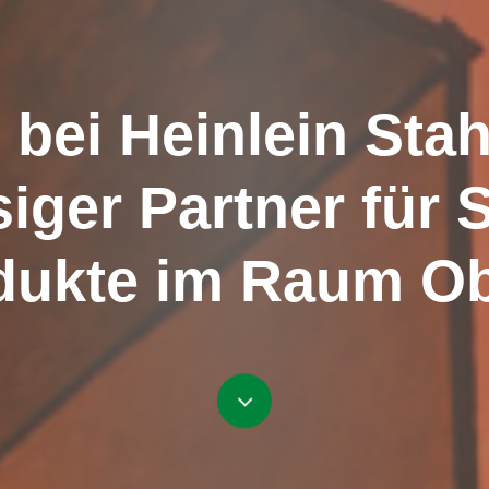
n
bei
Heinlein
Stah
siger
Partner
für
S
dukte
im
Raum
Ob