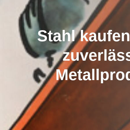
Stahl
kaufe
zuverläs
Metallpro