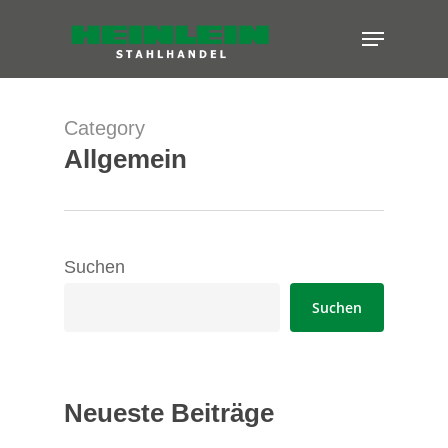
Skip
Menu
to
Close
main
Menu
content
Category
Allgemein
Suchen
Suchen
Neueste Beiträge