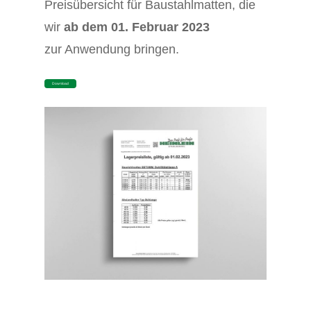
Preisübersicht für Baustahlmatten, die
wir
ab dem 01. Februar 2023
zur Anwendung bringen.
D
o
w
n
l
o
a
d